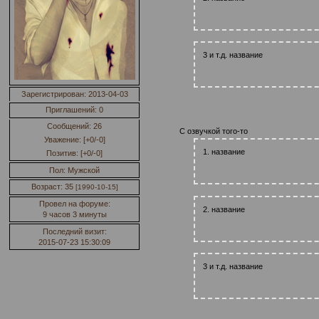
3 и т.д. название
Зарегистрирован
: 2013-04-03
Приглашений:
0
Сообщений:
26
С озвучкой того-то
Уважение:
[+0/-0]
1. название
Позитив:
[+0/-0]
Пол:
Мужской
Возраст:
35
[1990-10-15]
Провел на форуме:
2. название
9 часов 3 минуты
Последний визит:
2015-07-23 15:30:09
3 и т.д. название