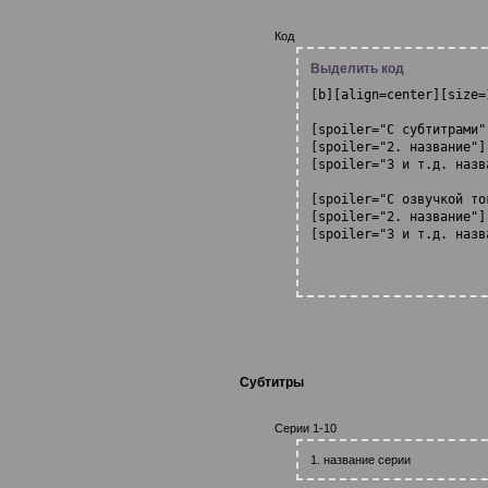
Код
Выделить код
[b][align=center][size=
[spoiler="С субтитрами"
[spoiler="2. название"]
[spoiler="3 и т.д. назв
[spoiler="С озвучкой то
[spoiler="2. название"]
[spoiler="3 и т.д. назв
Субтитры
Серии 1-10
1. название серии