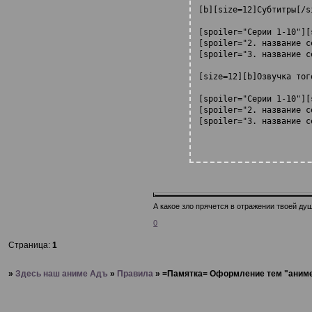
[b][size=12]Субтитры[/si
[spoiler="Серии 1-10"][
[spoiler="2. название с
[spoiler="3. название с
[size=12][b]Озвучка тог
[spoiler="Серии 1-10"][
[spoiler="2. название с
[spoiler="3. название с
А какое зло прячется в отражении твоей ду
0
Страница:
1
»
Здесь наш аниме Адъ
»
Правила
»
=Памятка= Оформление тем "аним