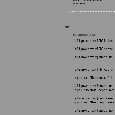
описание
Код
Выделить код
[align=center][b][size=
[align=center][b]Картин
[align=center]описание 
[align=center][b]картин
[spoiler="Персонажи"][s
[align=center]описание 
[spoiler="Имя персонажа
[align=center]описание 
[spoiler="Имя персонажа
[align=center]описание 