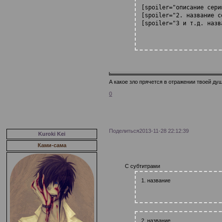
[spoiler="описание сери
[spoiler="2. название с
[spoiler="3 и т.д. назв
А какое зло прячется в отражении твоей ду
0
Поделиться
2013-11-28 22:12:39
Kuroki Kei
Ками-сама
С субтитрами
1. название
2. название